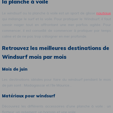
la planche à voile
Le windsurf ou la planche à voile est un sport de glisse
nautique
qui mélange le surf et la voile. Pour pratiquer le Windsurf, il faut
savoir nager tout en affrontant une mer parfois agitée. Pour
commencer, il est conseillé de commencer à pratiquer par temps
calme et de ne pas trop s’éloigner en mer profonde.
Retrouvez les meilleures destinations de
Windsurf mois par mois
Mois de juin
Les destinations idéales pour faire du windsurf pendant le mois
de juin sont : Madagascar et l’île Maurice...
Matériaux pour windsurf
Découvrez les différents accessoires d’une planche à voile : un
flotteur, un gréement, un harnais et une voile…