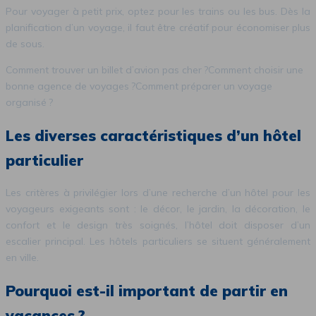
Pour voyager à petit prix, optez pour les trains ou les bus. Dès la
planification d’un voyage, il faut être créatif pour économiser plus
de sous.
Comment trouver un billet d’avion pas cher ?Comment choisir une
bonne agence de voyages ?Comment préparer un voyage
organisé ?
Les diverses caractéristiques d’un hôtel
particulier
Les critères à privilégier lors d’une recherche d’un hôtel pour les
voyageurs exigeants sont : le décor, le jardin, la décoration, le
confort et le design très soignés, l’hôtel doit disposer d’un
escalier principal. Les hôtels particuliers se situent généralement
en ville.
Pourquoi est-il important de partir en
vacances ?