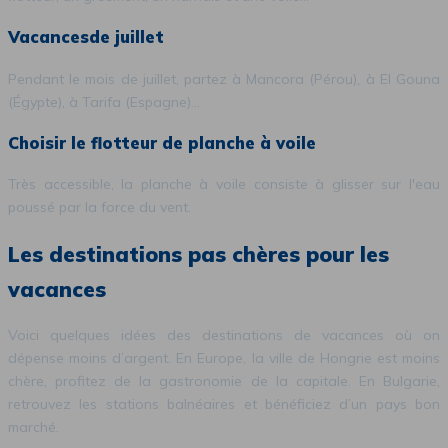
Vacancesde juillet
Pendant le mois de juillet, partez à Mancora (Pérou), à El Gouna
(Égypte), à Tarifa (Espagne)…
Choisir le flotteur de planche à voile
Très accessible, la planche à voile consiste à glisser sur l'eau
poussé par la force du vent.
Les destinations pas chères pour les
vacances
Voici quelques idées des destinations de vacances où on
dépense moins d’argent. En Europe, la ville de Hongrie est moins
chère, profitez de la gastronomie de la capitale. En Bulgarie,
retrouvez les stations balnéaires et bénéficiez d’un pays bon
marché.