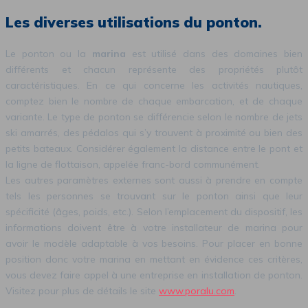
Les diverses utilisations du ponton.
Le ponton ou la
marina
est utilisé dans des domaines bien
différents et chacun représente des propriétés plutôt
caractéristiques. En ce qui concerne les activités nautiques,
comptez bien le nombre de chaque embarcation, et de chaque
variante. Le type de ponton se différencie selon le nombre de jets
ski amarrés, des pédalos qui s’y trouvent à proximité ou bien des
petits bateaux. Considérer également la distance entre le pont et
la ligne de flottaison, appelée franc-bord communément.
Les autres paramètres externes sont aussi à prendre en compte
tels les personnes se trouvant sur le ponton ainsi que leur
spécificité (âges, poids, etc.). Selon l’emplacement du dispositif, les
informations doivent être à votre installateur de marina pour
avoir le modèle adaptable à vos besoins. Pour placer en bonne
position donc votre marina en mettant en évidence ces critères,
vous devez faire appel à une entreprise en installation de ponton.
Visitez pour plus de détails le site
www.poralu.com
.