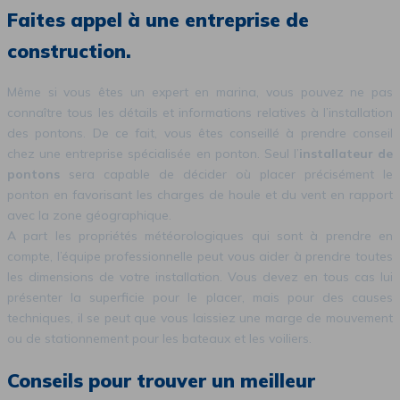
Faites appel à une entreprise de
construction.
Même si vous êtes un expert en marina, vous pouvez ne pas
connaître tous les détails et informations relatives à l’installation
des pontons. De ce fait, vous êtes conseillé à prendre conseil
chez une entreprise spécialisée en ponton. Seul l’
installateur de
pontons
sera capable de décider où placer précisément le
ponton en favorisant les charges de houle et du vent en rapport
avec la zone géographique.
A part les propriétés météorologiques qui sont à prendre en
compte, l’équipe professionnelle peut vous aider à prendre toutes
les dimensions de votre installation. Vous devez en tous cas lui
présenter la superficie pour le placer, mais pour des causes
techniques, il se peut que vous laissiez une marge de mouvement
ou de stationnement pour les bateaux et les voiliers.
Conseils pour trouver un meilleur