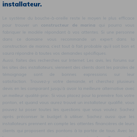
installateur.
Le système du bouche-à-oreille reste le moyen le plus efficace
pour trouver un
constructeur de marina
qui pourra vous
fabriquer le modèle répondant à vos attentes. Si une personne
dans ce domaine vous recommande un expert dans la
construction de marina, c’est tout à fait probable qu’il soit bon et
saura répondre à toutes vos demandes spécifiques.
Aussi, faites des recherches sur Internet. Les avis, les forums sur
les sites des installateurs, viennent des clients dont les paroles de
témoignage sont de bonnes expressions sur leur
satisfaction. Trouvez-y votre demande, et cherchez plusieurs
devis en les comparant jusqu’à avoir la meilleure alternative avec
un meilleur qualité-prix-. Si vous placez pour la première fois votre
ponton, et quand vous aurez trouvé un installateur qualifié, vous
pouvez lui poser toutes les questions que vous voulez. Sachez
après préconiser le budget à utiliser. Sachez aussi que les
installateurs prennent en compte les attentes financières de leurs
clients qui proposent des pontons à la portée de tous. Avec les