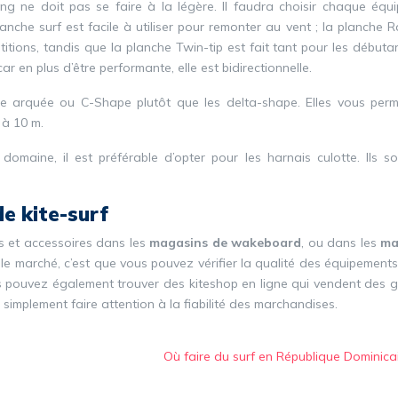
ing ne doit pas se faire à la légère. Il faudra choisir chaque équ
nche surf est facile à utiliser pour remonter au vent ; la planche R
itions, tandis que la planche Twin-tip est fait tant pour les débuta
car en plus d’être performante, elle est bidirectionnelle.
orme arquée ou C-Shape plutôt que les delta-shape. Elles vous perm
 à 10 m.
omaine, il est préférable d’opter pour les harnais culotte. Ils so
e kite-surf
 et accessoires dans les
magasins de wakeboard
, ou dans les
ma
le marché, c’est que vous pouvez vérifier la qualité des équipements
ous pouvez également trouver des kiteshop en ligne qui vendent des 
ra simplement faire attention à la fiabilité des marchandises.
Où faire du surf en République Dominica