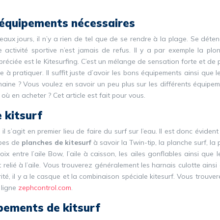
s équipements nécessaires
aux jours, il n’y a rien de tel que de se rendre à la plage. Se déte
 activité sportive n’est jamais de refus. Il y a par exemple la plon
appréciée est le Kitesurfing. C’est un mélange de sensation forte et de p
le à pratiquer. Il suffit juste d’avoir les bons équipements ainsi que 
aine ? Vous voulez en savoir un peu plus sur les différents équipem
où en acheter ? Cet article est fait pour vous.
 kitsurf
l s’agit en premier lieu de faire du surf sur l’eau. Il est donc évident
ypes de
planches de kitesurf
à savoir la Twin-tip, la planche surf, la
oix entre l’aile Bow, l’aile à caisson, les ailes gonflables ainsi que l
 relié à l’aile. Vous trouverez généralement les harnais culotte ainsi
té, il y a le casque et la combinaison spéciale kitesurf. Vous trouve
 ligne
zephcontrol.com
.
ipements de kitsurf