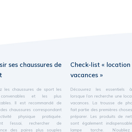
sir ses chaussures de
Check-list « location
t
vacances »
z les chaussures de sport les
Découvrez les essentiels à
convenables et les plus
lorsque l’on recherche une loca
tables. Il est recommandé de
vacances. La trousse de pha
 des chaussures correspondant
fait partie des premières chose
ctivité physique pratiquée.
préparer. Les produits de ne
nt l’essai, rechercher de
sont également indispensabl
ence des paires plus souples
lampe torche. N’oublie